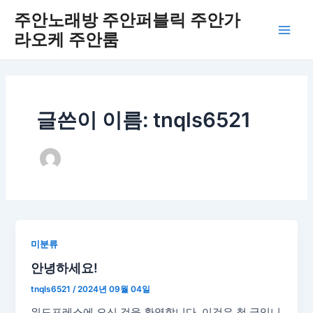
콘
Main
주안노래방 주안퍼블릭 주안가
텐
라오케 주안룸
Men
츠
로
건
너
뛰
글쓴이 이름: tnqls6521
기
미분류
안녕하세요!
tnqls6521
/
2024년 09월 04일
워드프레스에 오신 것을 환영합니다. 이것은 첫 글입니